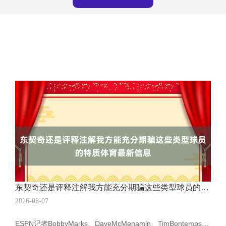
东契奇还是评释注解我方能充分期骗这些类型球员的特质体育最新信息
2026-08-07
ESPN记者BobbyMarks、DaveMcMenamin、TimBontemps以及ZachKram本日纠合撰文，谈到了湖东说念主的一些情况。 部分原文如下： 毫无疑问的是，最理智的围绕东契奇建队的样貌是给他搭配冲筐型中锋，更抨击的，竖立几名3D侧翼，东契奇还是评释注解我方能充分期骗这些类型球员的特质。 “除非他将去打无球。”又名球探谈到东契奇时说说念。“不然你就得给他配冲筐型中锋和3D侧翼。”