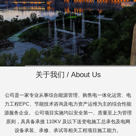
关于我们 / About Us
公司是一家专业从事综合能源管理、购售电一体化运营、电
力工程EPC、节能技术咨询及电力资产运维为主的综合性能
源服务企业。 公司项目实施均以安全第一、质量至上为管理
原则，具具备承接 110KV 及以下送变电施工总承包及电网
设备承装、承修、承试等相关工程项目施工能力。