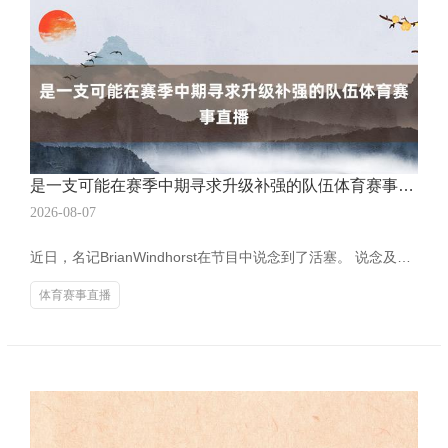
是一支可能在赛季中期寻求升级补强的队伍体育赛事直播
2026-08-07
近日，名记BrianWindhorst在节目中说念到了活塞。 说念及活塞队新赛季的走动可能性，BrianWindhorst默示：“我还思说的是，他们是一支处于高潮期的球队。他们领有很大的天真性，还有选秀钞票，是一支可能在赛季中期寻求升级补强的队伍。” 上赛季活塞季后赛首轮，大比分2-4被尼克斯淘汰。休赛期，活塞签下了勒韦尔和邓罗。
体育赛事直播