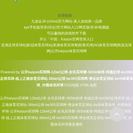
友情链接：
九游会J9·(china)官方网站-真人游戏第一品牌
ayx手机版登录(综合)官方网站入口/网页版/安卓/电脑版
可以赢钱的游戏软件下载
开云「中国」Kaiyun官网登录入口
亚洲足球买球站|欧冠体育买球站|美洲体育买球赛|联赛买球|AG体育买球网|凯发压球
网|云开kaiyun体育买球网
Powered by
云开kaiyun买球网-12bet让球-全讯买球赛-365bt体球-伟德足球-bet366
足球买球-线上正规体育买球站-36bet让球-be365买球网-博业体育足球站-bet9体育体
球_外围体讯环球
RSS地图
HTML地图
云开kaiyun买球网-12bet让球-全讯买球赛-365bt体球-伟德足球-bet366足球买球-线上
正规体育买球站-36bet让球-be365买球网-博业体育足球站-bet9体育体球_外围体讯
环球-云开kaiyun买球网-12bet让球-全讯买球赛-365bt体球-伟德足球-bet366足球买
球-线上正规体育买球站-36bet让球-be365买球网-博业体育足球站-bet9体育体球_外
围体讯环球通直播吧