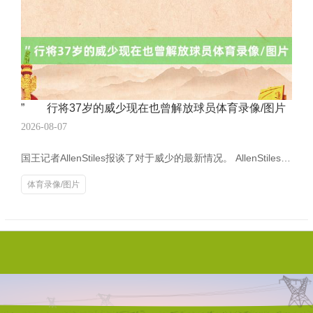
” 行将37岁的威少现在也曾解放球员体育录像/图片
2026-08-07
国王记者AllenStiles报谈了对于威少的最新情况。 AllenStiles暗意：“我不以为威少会念念要以这种相貌淡出定约，但（除了国王）咱们确凿莫得听到其他球队成心他的音讯，以至连高水准的谰言齐莫得。” 行将37岁的威少现在也曾解放球员，上赛季他场均13.3分4.9篮板6.1助攻，掷中率44.9%。
体育录像/图片