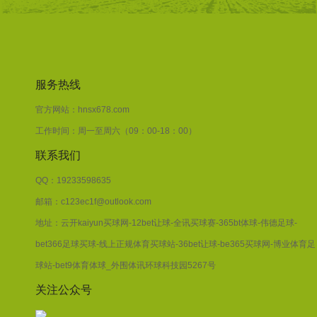
服务热线
官方网站：hnsx678.com
工作时间：周一至周六（09：00-18：00）
联系我们
QQ：19233598635
邮箱：c123ec1f@outlook.com
地址：云开kaiyun买球网-12bet让球-全讯买球赛-365bt体球-伟德足球-
bet366足球买球-线上正规体育买球站-36bet让球-be365买球网-博业体育足
球站-bet9体育体球_外围体讯环球科技园5267号
关注公众号